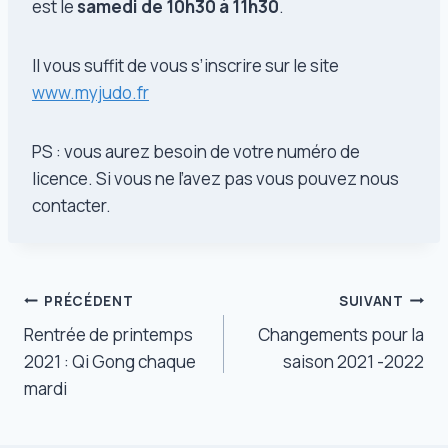
est le
samedi de 10h30 à 11h30
.
Il vous suffit de vous s’inscrire sur le site
www.myjudo.fr
PS : vous aurez besoin de votre numéro de
licence. Si vous ne l’avez pas vous pouvez nous
contacter.
Navigation
PRÉCÉDENT
SUIVANT
Rentrée de printemps
Changements pour la
de
2021 : Qi Gong chaque
saison 2021 -2022
l’article
mardi