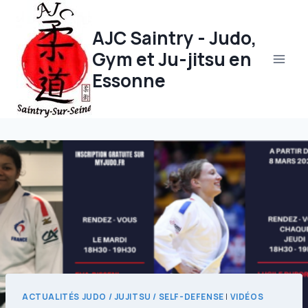
Aller
au
AJC Saintry - Judo,
contenu
Gym et Ju-jitsu en
Essonne
ACTUALITÉS JUDO / JUJITSU / SELF-DEFENSE
|
VIDÉOS