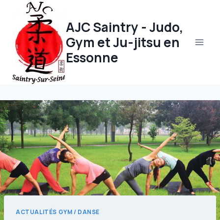
Aller
au
AJC Saintry - Judo,
contenu
Gym et Ju-jitsu en
Essonne
ACTUALITÉS GYM / DANSE